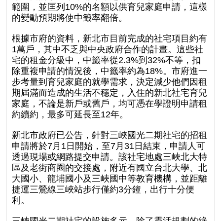
範圍，並匡列10%的名額以供育兒家庭申請，這樣
的變動預期將使中籤率翻倍。
根據市府的資料，新北市目前完成的社宅項目約有
1萬戶，其中不乏與中央政府合作的計畫。這些社
宅的租金分級中，中籤率從2.3%到32%不等，扣
除重複申請的情況後，中籤率約為18%。市府進一
步考量到育兒家庭的就學需求，決定減少他們因租
期屆滿而造成的生活不穩定，入住的新北社宅育兒
家庭，不論是新戶或舊戶，均可憑在學證明申請租
約續約，最多可延長至12年。
新北市政府已公告，針對三峽國光二期社宅的招租
申請將於7月1日開始，至7月31日結束，申請人可
透過現場或網路提交申請。該社宅地處三峽北大特
區及老街商圈的交接處，附近有國立台北大學、北
大國小、龍埔國小及三峽國中等教育機構，並距離
捷運三鶯線三峽站步行僅約3分鐘，出行十分便
利。
三峽國光二期社宅的設施多元，除了靈活規劃的綠