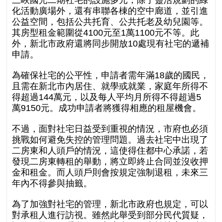
化活動廣場外，還有串聯各棟的空中廊道，並引進
公益空間，包括公共托育、公共托老及幼兒園等。
其房型租金範圍從4100元至1萬1100元不等。此
外，新北市政府還將同步開放10處現有社宅的遞補
申請。
為確保社宅的公平性，申請者需年滿18歲的國民，
且需在新北市內居住、就學或就業，家庭年所得不
得超過144萬元，以及每人平均月所得不得超過5
萬9150元。成功申請者將獲得相應的租屋機會。
不過，面對社宅日益受到重視的情況，市府也必須
挑戰如何避免失控的管理問題。過去社宅中出現了
二房東和人頭戶的情況，這使得住都中心承諾，若
發現二房東轉租的舉動，將立即終止合同並沒收押
金和租金。而人頭戶則會按規定強制退租，未來三
年內不得參與抽籤。
為了加強對社宅的管理，新北市政府也規定，可以
對承租人進行訪視。雖然此舉受到部分民代質疑，