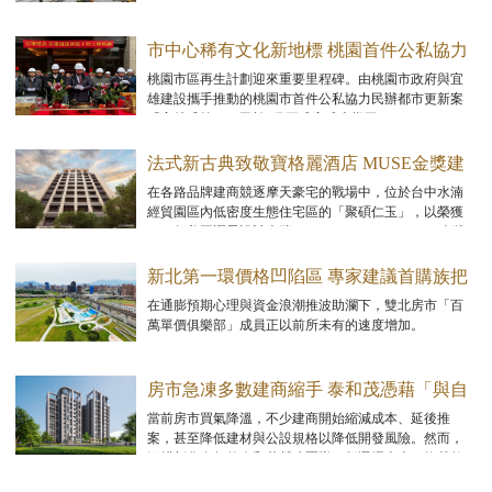
發題材，近市區且價格基期仍低的「落後補漲區」，以
尋求兼具可負擔性與未來增值空間的進場機會。
市中心稀有文化新地標 桃園首件公私協力
都更案「宜雄盛筵」上樑
桃園市區再生計劃迎來重要里程碑。由桃園市政府與宜
雄建設攜手推動的桃園市首件公私協力民辦都市更新案
「宜雄盛筵」，已於1月正式完成上樑工程。
法式新古典致敬寶格麗酒店 MUSE金獎建
築「聚碩仁玉」優雅登場
在各路品牌建商競逐摩天豪宅的戰場中，位於台中水湳
經貿園區內低密度生態住宅區的「聚碩仁玉」，以榮獲
2025年美國謬思設計大獎（MUSE Design Awards）金獎
的法式新古典優雅姿態登場。
新北第一環價格凹陷區 專家建議首購族把
握上車機會
在通膨預期心理與資金浪潮推波助瀾下，雙北房市「百
萬單價俱樂部」成員正以前所未有的速度增加。
房市急凍多數建商縮手 泰和茂憑藉「與自
然共融，以科學致美」逆勢翻盤
當前房市買氣降溫，不少建商開始縮減成本、延後推
案，甚至降低建材與公設規格以降低開發風險。然而，
深耕彰化多年的泰和茂營建團隊，卻選擇走上一條截然
不同的路。