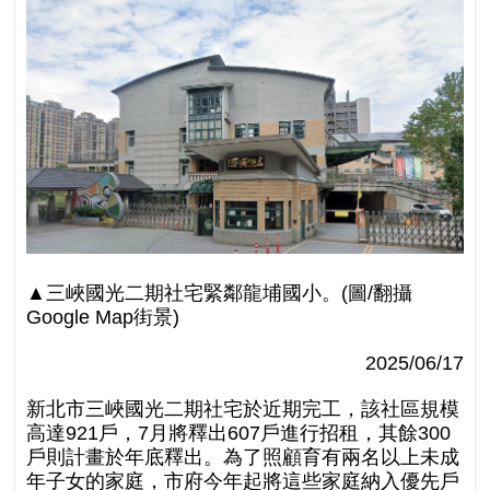
▲
三峽國光二期社宅緊鄰龍埔國小。
(圖/翻攝
Google Map街景)
2025/06/17
新北市三峽國光二期社宅於近期完工，該社區規模
高達921戶，7月將釋出607戶進行招租，其餘300
戶則計畫於年底釋出。為了照顧育有兩名以上未成
年子女的家庭，市府今年起將這些家庭納入優先戶