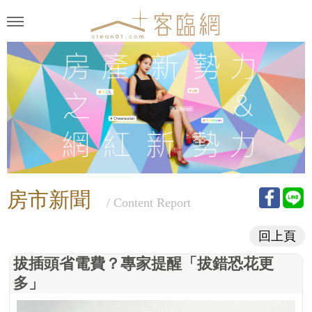
房市新聞
/ Content Report
回上頁
拔插頭省電費？專家提醒「拔錯恐花更
多」