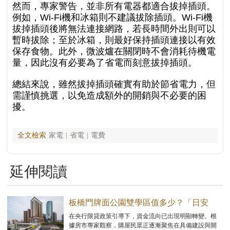
然而，專家警告，並非所有電器都適合拔掉插頭。
例如，Wi-Fi機和冰箱則不建議拔除插頭。Wi-Fi機
拔掉插頭後將無法連接網路，若長時間外出則可以
暫時拔除；至於冰箱，則最好保持插頭連接以有效
保存食物。此外，微波爐在關閉時不會消耗待機電
量，因此沒有必要為了省電而刻意拔掉插頭。
總結來說，雖然拔掉插頭確實有助於節省電力，但
需謹慎挑選，以免造成額外的開銷與不必要的困
擾。
全文檢索
家電
|
省電
|
電費
延伸閱讀
板橋門牌面公園雙學區值多少？「日安
PARK」超優價位狂吸買氣
在央行限貸政策引導下，資金流向已出現明顯轉變。根
據房市專家觀察，購屋民眾正逐漸聚焦在具備建設與開