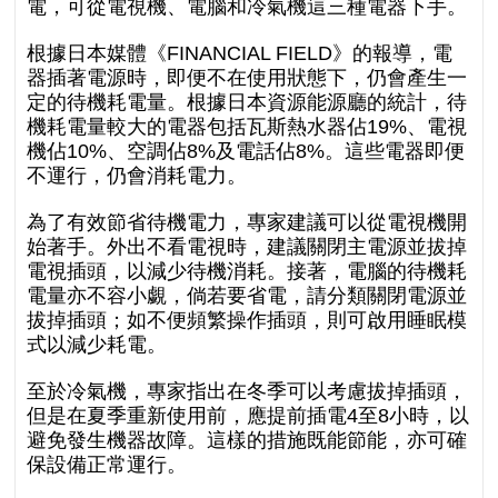
電，可從電視機、電腦和冷氣機這三種電器下手。
根據日本媒體《FINANCIAL FIELD》的報導，電
器插著電源時，即便不在使用狀態下，仍會產生一
定的待機耗電量。根據日本資源能源廳的統計，待
機耗電量較大的電器包括瓦斯熱水器佔19%、電視
機佔10%、空調佔8%及電話佔8%。這些電器即便
不運行，仍會消耗電力。
為了有效節省待機電力，專家建議可以從電視機開
始著手。外出不看電視時，建議關閉主電源並拔掉
電視插頭，以減少待機消耗。接著，電腦的待機耗
電量亦不容小覷，倘若要省電，請分類關閉電源並
拔掉插頭；如不便頻繁操作插頭，則可啟用睡眠模
式以減少耗電。
至於冷氣機，專家指出在冬季可以考慮拔掉插頭，
但是在夏季重新使用前，應提前插電4至8小時，以
避免發生機器故障。這樣的措施既能節能，亦可確
保設備正常運行。