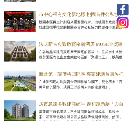
發題材，近市區且價格基期仍低的「落後補漲區」，以
尋求兼具可負擔性與未來增值空間的進場機會。
市中心稀有文化新地標 桃園首件公私協力
都更案「宜雄盛筵」上樑
桃園市區再生計劃迎來重要里程碑。由桃園市政府與宜
雄建設攜手推動的桃園市首件公私協力民辦都市更新案
「宜雄盛筵」，已於1月正式完成上樑工程。
法式新古典致敬寶格麗酒店 MUSE金獎建
築「聚碩仁玉」優雅登場
在各路品牌建商競逐摩天豪宅的戰場中，位於台中水湳
經貿園區內低密度生態住宅區的「聚碩仁玉」，以榮獲
2025年美國謬思設計大獎（MUSE Design Awards）金獎
的法式新古典優雅姿態登場。
新北第一環價格凹陷區 專家建議首購族把
握上車機會
在通膨預期心理與資金浪潮推波助瀾下，雙北房市「百
萬單價俱樂部」成員正以前所未有的速度增加。
房市急凍多數建商縮手 泰和茂憑藉「與自
然共融，以科學致美」逆勢翻盤
當前房市買氣降溫，不少建商開始縮減成本、延後推
案，甚至降低建材與公設規格以降低開發風險。然而，
深耕彰化多年的泰和茂營建團隊，卻選擇走上一條截然
不同的路。