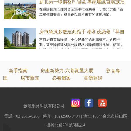
新北第一環價格凹陷區 專家建議首購族把
握上車機會
在通膨預期心理與資金浪潮推波助瀾下，雙北房市「百
萬單價俱樂部」成員正以前所未有的速度增加。
房市急凍多數建商縮手 泰和茂憑藉「與自
然共融，以科學致美」逆勢翻盤
當前房市買氣降溫，不少建商開始縮減成本、延後推
案，甚至降低建材與公設規格以降低開發風險。然而，
深耕彰化多年的泰和茂營建團隊，卻選擇走上一條截然
不同的路。
新手指南
房產新勢力-六都賞屋大展
影音專
區
房市新聞
必看個案
實價登錄
創麗網路科技有限公司
電話: (02)2516-8208 | 傳真：(02)2506-9494 | 地址:10544台北市松山區
復興北路201號3樓之4