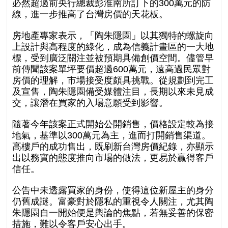
必然超過前央行總裁彭淮南所訂下的300萬元的防
線，進一步推高了台灣房價的天花板。
房地產專家表示，「陶朱隱園」以其獨特的螺旋向
上設計與高程度的綠化，成為信義計畫區的一大地
標，受到廣泛關注並被預期具備創價空間。儘管早
前傳聞該案單坪要價超過600萬元，遠高過民眾對
房價的理解，市場接受度頗具挑戰。從規劃到完工
及宣售，陶朱隱園備受媒體注目，長期以來未見成
交，讓潛在買家的入場意願受到影響。
隨著今年該案正式開始公開銷售，價格設定較為接
地氣，基準以300萬元為主，進而打開銷售渠道。
高樓戶的成功售出，既刷新台灣房價紀錄，亦顯示
出以務實的態度推向市場的做法，更易於贏得客戶
信任。
公告中未透露買家的身份，使得這位新屋主的身分
仍舊成謎。富豪對於隱私的重視令人關注，尤其陶
朱隱園自一開始便是輿論的焦點，若無妥善的保密
措施，難以令客戶安心出手。