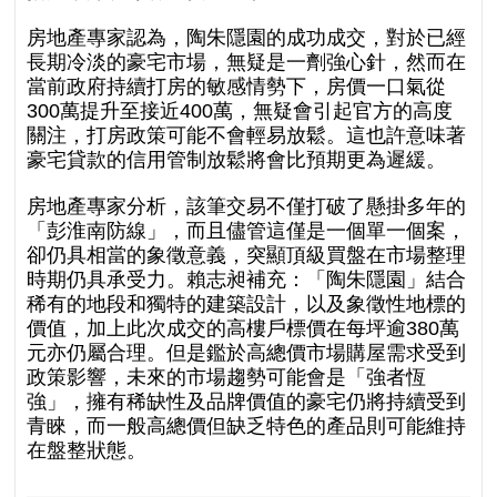
房地產專家認為，陶朱隱園的成功成交，對於已經
長期冷淡的豪宅市場，無疑是一劑強心針，然而在
當前政府持續打房的敏感情勢下，房價一口氣從
300萬提升至接近400萬，無疑會引起官方的高度
關注，打房政策可能不會輕易放鬆。這也許意味著
豪宅貸款的信用管制放鬆將會比預期更為遲緩。
房地產專家分析，該筆交易不僅打破了懸掛多年的
「彭淮南防線」，而且儘管這僅是一個單一個案，
卻仍具相當的象徵意義，突顯頂級買盤在市場整理
時期仍具承受力。賴志昶補充：「陶朱隱園」結合
稀有的地段和獨特的建築設計，以及象徵性地標的
價值，加上此次成交的高樓戶標價在每坪逾380萬
元亦仍屬合理。但是鑑於高總價市場購屋需求受到
政策影響，未來的市場趨勢可能會是「強者恆
強」，擁有稀缺性及品牌價值的豪宅仍將持續受到
青睞，而一般高總價但缺乏特色的產品則可能維持
在盤整狀態。