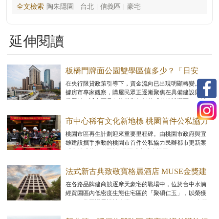
全文檢索
陶朱隱園
|
台北
|
信義區
|
豪宅
延伸閱讀
板橋門牌面公園雙學區值多少？「日安
PARK」超優價位狂吸買氣
在央行限貸政策引導下，資金流向已出現明顯轉變。根
據房市專家觀察，購屋民眾正逐漸聚焦在具備建設與開
發題材，近市區且價格基期仍低的「落後補漲區」，以
尋求兼具可負擔性與未來增值空間的進場機會。
市中心稀有文化新地標 桃園首件公私協力
都更案「宜雄盛筵」上樑
桃園市區再生計劃迎來重要里程碑。由桃園市政府與宜
雄建設攜手推動的桃園市首件公私協力民辦都市更新案
「宜雄盛筵」，已於1月正式完成上樑工程。
法式新古典致敬寶格麗酒店 MUSE金獎建
築「聚碩仁玉」優雅登場
在各路品牌建商競逐摩天豪宅的戰場中，位於台中水湳
經貿園區內低密度生態住宅區的「聚碩仁玉」，以榮獲
2025年美國謬思設計大獎（MUSE Design Awards）金獎
的法式新古典優雅姿態登場。